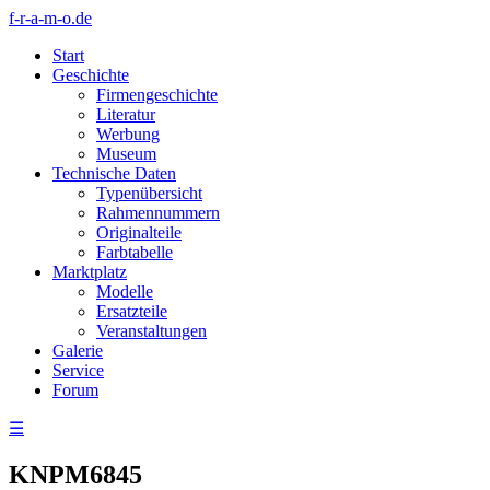
f-r-a-m-o.de
Start
Geschichte
Firmengeschichte
Literatur
Werbung
Museum
Technische Daten
Typenübersicht
Rahmennummern
Originalteile
Farbtabelle
Marktplatz
Modelle
Ersatzteile
Veranstaltungen
Galerie
Service
Forum
☰
KNPM6845