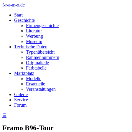
f-r-a-m-o.de
Start
Geschichte
Firmengeschichte
Literatur
Werbung
Museum
Technische Daten
Typenübersicht
Rahmennummern
Originalteile
Farbtabelle
Marktplatz
Modelle
Ersatzteile
Veranstaltungen
Galerie
Service
Forum
☰
Framo B96-Tour