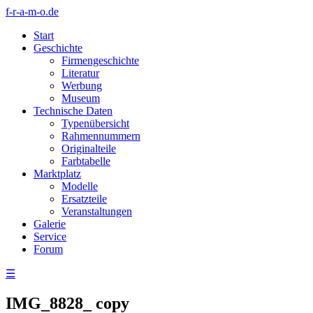
f-r-a-m-o.de
Start
Geschichte
Firmengeschichte
Literatur
Werbung
Museum
Technische Daten
Typenübersicht
Rahmennummern
Originalteile
Farbtabelle
Marktplatz
Modelle
Ersatzteile
Veranstaltungen
Galerie
Service
Forum
☰
IMG_8828_ copy