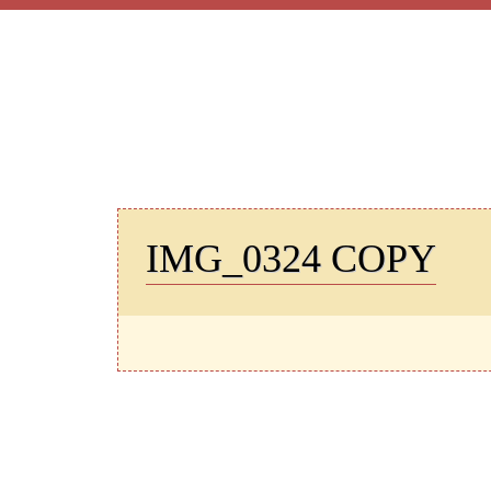
START
GESCHICHTE
T
IMG_0324 COPY