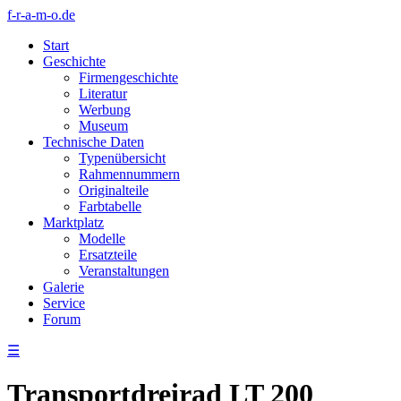
f-r-a-m-o.de
Start
Geschichte
Firmengeschichte
Literatur
Werbung
Museum
Technische Daten
Typenübersicht
Rahmennummern
Originalteile
Farbtabelle
Marktplatz
Modelle
Ersatzteile
Veranstaltungen
Galerie
Service
Forum
☰
Transportdreirad LT 200