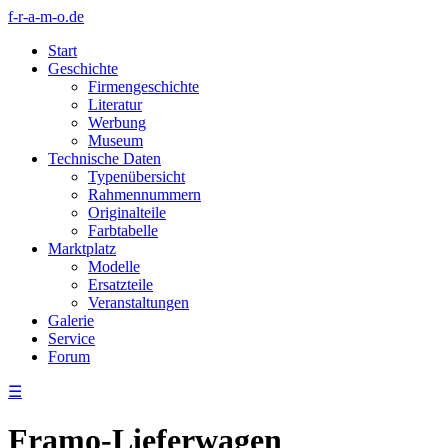
f-r-a-m-o.de
Start
Geschichte
Firmengeschichte
Literatur
Werbung
Museum
Technische Daten
Typenübersicht
Rahmennummern
Originalteile
Farbtabelle
Marktplatz
Modelle
Ersatzteile
Veranstaltungen
Galerie
Service
Forum
☰
Framo-Lieferwagen