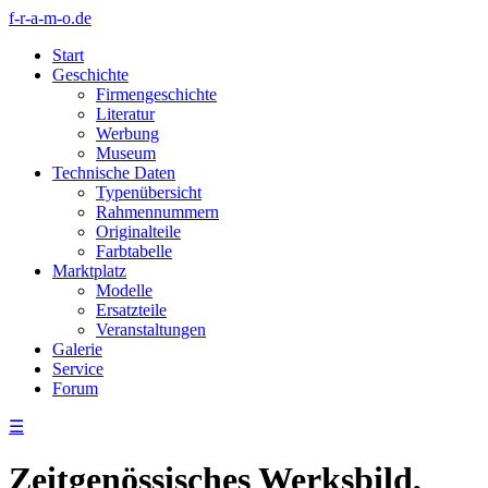
f-r-a-m-o.de
Start
Geschichte
Firmengeschichte
Literatur
Werbung
Museum
Technische Daten
Typenübersicht
Rahmennummern
Originalteile
Farbtabelle
Marktplatz
Modelle
Ersatzteile
Veranstaltungen
Galerie
Service
Forum
☰
Zeitgenössisches Werksbild,