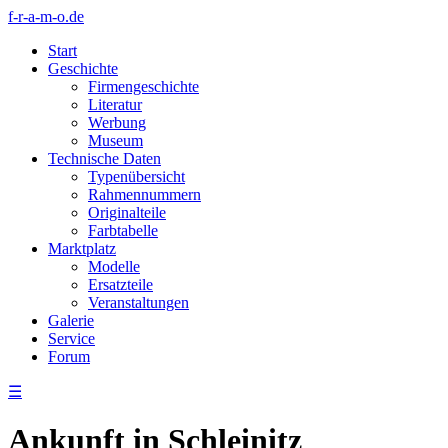
f-r-a-m-o.de
Start
Geschichte
Firmengeschichte
Literatur
Werbung
Museum
Technische Daten
Typenübersicht
Rahmennummern
Originalteile
Farbtabelle
Marktplatz
Modelle
Ersatzteile
Veranstaltungen
Galerie
Service
Forum
☰
Ankunft in Schleinitz