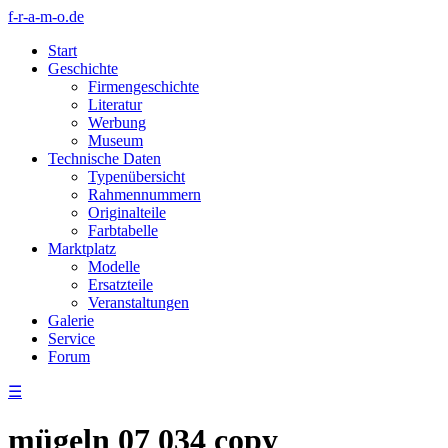
f-r-a-m-o.de
Start
Geschichte
Firmengeschichte
Literatur
Werbung
Museum
Technische Daten
Typenübersicht
Rahmennummern
Originalteile
Farbtabelle
Marktplatz
Modelle
Ersatzteile
Veranstaltungen
Galerie
Service
Forum
☰
mügeln 07 034 copy