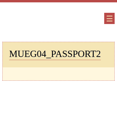
☰
MUEG04_PASSPORT2