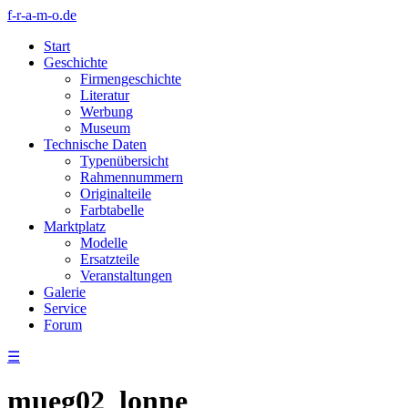
f-r-a-m-o.de
Start
Geschichte
Firmengeschichte
Literatur
Werbung
Museum
Technische Daten
Typenübersicht
Rahmennummern
Originalteile
Farbtabelle
Marktplatz
Modelle
Ersatzteile
Veranstaltungen
Galerie
Service
Forum
☰
mueg02_lonne