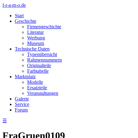
f-r-a-m-o.de
Start
Geschichte
Firmengeschichte
Literatur
Werbung
Museum
Technische Daten
Typenübersicht
Rahmennummern
Originalteile
Farbtabelle
Marktplatz
Modelle
Ersatzteile
Veranstaltungen
Galerie
Service
Forum
☰
FraGruen0109