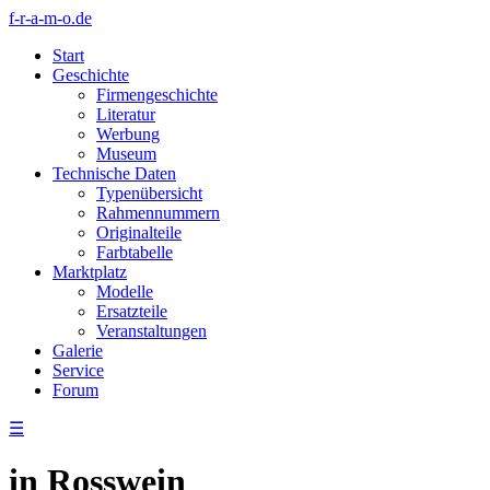
f-r-a-m-o.de
Start
Geschichte
Firmengeschichte
Literatur
Werbung
Museum
Technische Daten
Typenübersicht
Rahmennummern
Originalteile
Farbtabelle
Marktplatz
Modelle
Ersatzteile
Veranstaltungen
Galerie
Service
Forum
☰
in Rosswein