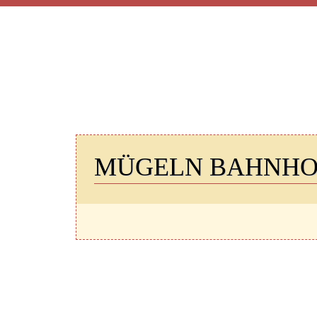
START
GESCHICHTE
T
MÜGELN BAHNHO