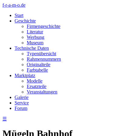
f-r-a-m-o.de
Start
Geschichte
Firmengeschichte
Literatur
Werbung
Museum
Technische Daten
Typenübersicht
Rahmennummern
Originalteile
Farbtabelle
Marktplatz
Modelle
Ersatzteile
Veranstaltungen
Galerie
Service
Forum
☰
Mügeln Bahnhof