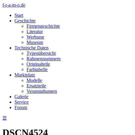
f-r-a-m-o.de
Start
Geschichte
Firmengeschichte
Literatur
Werbung
Museum
Technische Daten
Typenübersicht
Rahmennummern
Originalteile
Farbtabelle
Marktplatz
Modelle
Ersatzteile
Veranstaltungen
Galerie
Service
Forum
☰
DSCN4524