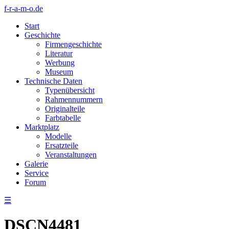
f-r-a-m-o.de
Start
Geschichte
Firmengeschichte
Literatur
Werbung
Museum
Technische Daten
Typenübersicht
Rahmennummern
Originalteile
Farbtabelle
Marktplatz
Modelle
Ersatzteile
Veranstaltungen
Galerie
Service
Forum
☰
DSCN4481