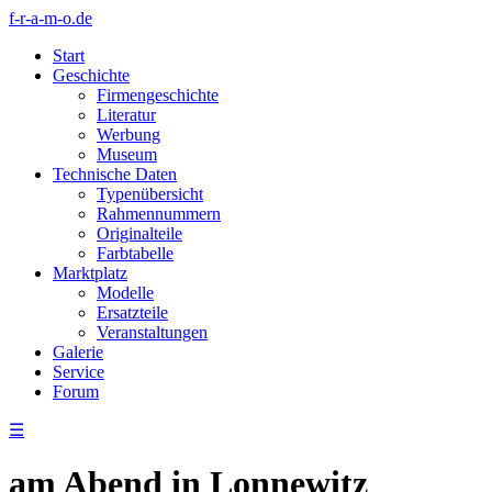
f-r-a-m-o.de
Start
Geschichte
Firmengeschichte
Literatur
Werbung
Museum
Technische Daten
Typenübersicht
Rahmennummern
Originalteile
Farbtabelle
Marktplatz
Modelle
Ersatzteile
Veranstaltungen
Galerie
Service
Forum
☰
am Abend in Lonnewitz