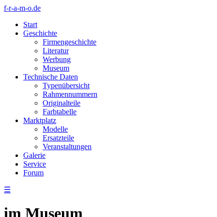
f-r-a-m-o.de
Start
Geschichte
Firmengeschichte
Literatur
Werbung
Museum
Technische Daten
Typenübersicht
Rahmennummern
Originalteile
Farbtabelle
Marktplatz
Modelle
Ersatzteile
Veranstaltungen
Galerie
Service
Forum
☰
im Museum