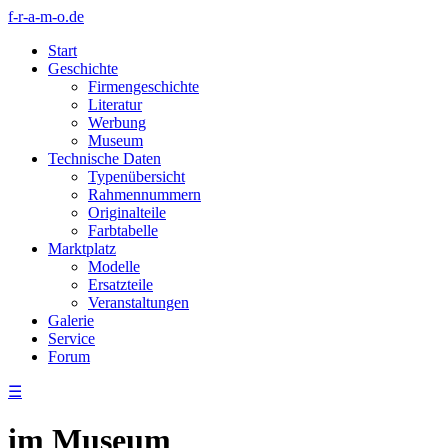
f-r-a-m-o.de
Start
Geschichte
Firmengeschichte
Literatur
Werbung
Museum
Technische Daten
Typenübersicht
Rahmennummern
Originalteile
Farbtabelle
Marktplatz
Modelle
Ersatzteile
Veranstaltungen
Galerie
Service
Forum
☰
im Museum