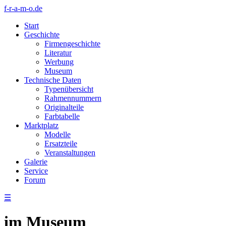
f-r-a-m-o.de
Start
Geschichte
Firmengeschichte
Literatur
Werbung
Museum
Technische Daten
Typenübersicht
Rahmennummern
Originalteile
Farbtabelle
Marktplatz
Modelle
Ersatzteile
Veranstaltungen
Galerie
Service
Forum
☰
im Museum