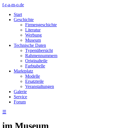
f-r-a-m-o.de
Start
Geschichte
Firmengeschichte
Literatur
Werbung
Museum
Technische Daten
Typenübersicht
Rahmennummern
Originalteile
Farbtabelle
Marktplatz
Modelle
Ersatzteile
Veranstaltungen
Galerie
Service
Forum
☰
im Museum