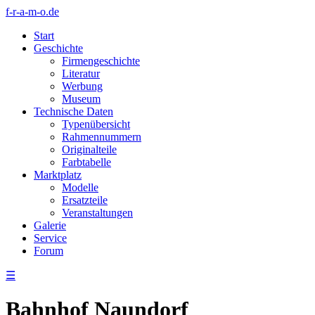
f-r-a-m-o.de
Start
Geschichte
Firmengeschichte
Literatur
Werbung
Museum
Technische Daten
Typenübersicht
Rahmennummern
Originalteile
Farbtabelle
Marktplatz
Modelle
Ersatzteile
Veranstaltungen
Galerie
Service
Forum
☰
Bahnhof Naundorf