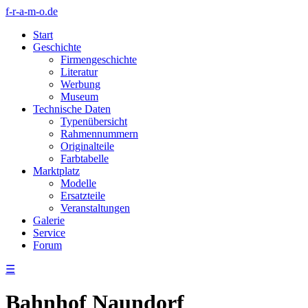
f-r-a-m-o.de
Start
Geschichte
Firmengeschichte
Literatur
Werbung
Museum
Technische Daten
Typenübersicht
Rahmennummern
Originalteile
Farbtabelle
Marktplatz
Modelle
Ersatzteile
Veranstaltungen
Galerie
Service
Forum
☰
Bahnhof Naundorf