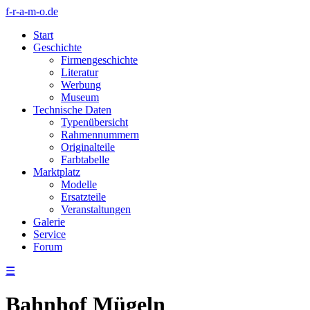
f-r-a-m-o.de
Start
Geschichte
Firmengeschichte
Literatur
Werbung
Museum
Technische Daten
Typenübersicht
Rahmennummern
Originalteile
Farbtabelle
Marktplatz
Modelle
Ersatzteile
Veranstaltungen
Galerie
Service
Forum
☰
Bahnhof Mügeln