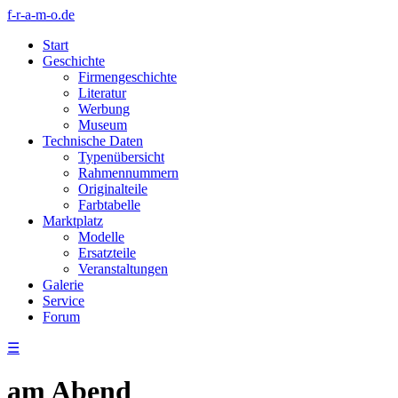
f-r-a-m-o.de
Start
Geschichte
Firmengeschichte
Literatur
Werbung
Museum
Technische Daten
Typenübersicht
Rahmennummern
Originalteile
Farbtabelle
Marktplatz
Modelle
Ersatzteile
Veranstaltungen
Galerie
Service
Forum
☰
am Abend