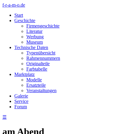
f-r-a-m-o.de
Start
Geschichte
Firmengeschichte
Literatur
Werbung
Museum
Technische Daten
Typenübersicht
Rahmennummern
Originalteile
Farbtabelle
Marktplatz
Modelle
Ersatzteile
Veranstaltungen
Galerie
Service
Forum
☰
am Abend