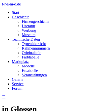
f-r-a-m-o.de
Start
Geschichte
Firmengeschichte
Literatur
Werbung
Museum
Technische Daten
Typenübersicht
Rahmennummern
Originalteile
Farbtabelle
Marktplatz
Modelle
Ersatzteile
Veranstaltungen
Galerie
Service
Forum
☰
in Glossen