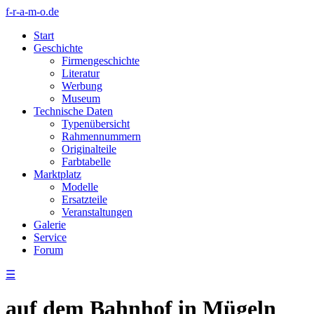
f-r-a-m-o.de
Start
Geschichte
Firmengeschichte
Literatur
Werbung
Museum
Technische Daten
Typenübersicht
Rahmennummern
Originalteile
Farbtabelle
Marktplatz
Modelle
Ersatzteile
Veranstaltungen
Galerie
Service
Forum
☰
auf dem Bahnhof in Mügeln