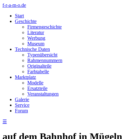
f-r-a-m-o.de
Start
Geschichte
Firmengeschichte
Literatur
Werbung
Museum
Technische Daten
Typenübersicht
Rahmennummern
Originalteile
Farbtabelle
Marktplatz
Modelle
Ersatzteile
Veranstaltungen
Galerie
Service
Forum
☰
auf dem Bahnhof in Mügeln